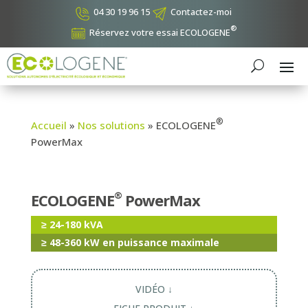
04 30 19 96 15
Contactez-moi
®
Réservez votre essai ECOLOGENE
®
Accueil
»
Nos solutions
»
ECOLOGENE
PowerMax
®
ECOLOGENE
PowerMax
≥ 24-180 kVA
≥ 48-360 kW en puissance maximale
VIDÉO ↓